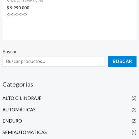
SEMIAUTOMÁTICAS
$
9.990.000
Valorado
con
0
de
5
Buscar
BUSCAR
Categorias
ALTO CILINDRAJE
(3)
AUTOMÁTICAS
(3)
ENDURO
(2)
SEMIAUTOMÁTICAS
(1)