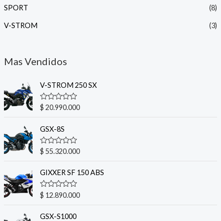
SPORT
(8)
V-STROM
(3)
Mas Vendidos
V-STROM 250 SX
V
$
20.990.000
a
l
o
GSX-8S
r
a
d
V
$
55.320.000
o
a
c
l
o
o
GIXXER SF 150 ABS
n
r
0
a
d
d
V
$
12.890.000
e
o
a
5
c
l
o
o
GSX-S1000
n