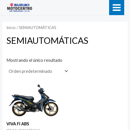
Ir
MAIN
al
contenido
MEN
Inicio
/ SEMIAUTOMÁTICAS
SEMIAUTOMÁTICAS
Mostrando el único resultado
VIVA FI ABS