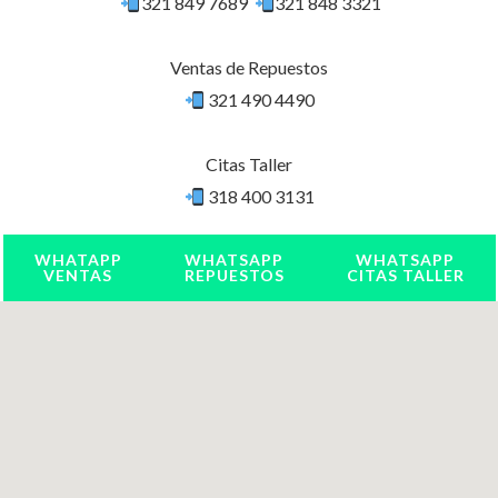
321 849 7689
321 848 3321
Ventas de Repuestos
321 490 4490
Citas Taller
318 400 3131
WHATAPP
WHATSAPP
WHATSAPP
VENTAS
REPUESTOS
CITAS TALLER